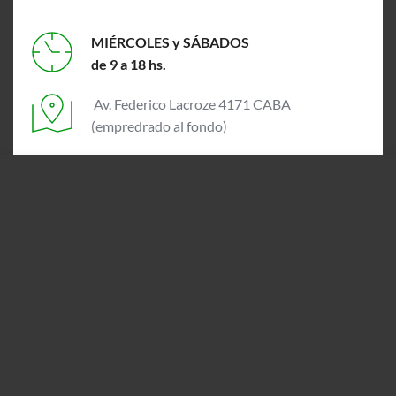
MIÉRCOLES y SÁBADOS
de 9 a 18 hs.
 Av. Federico Lacroze 4171 CABA
(empredrado al fondo)